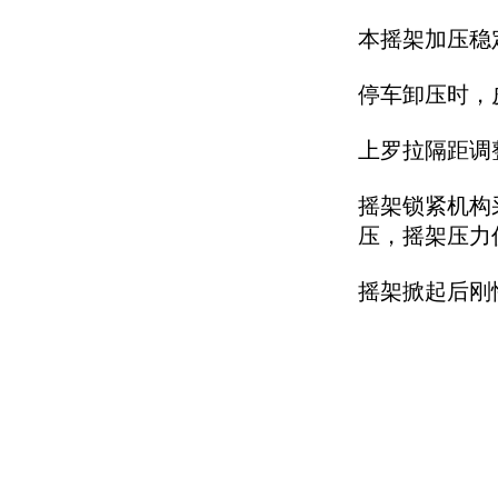
本摇架加压稳
停车卸压时，
上罗拉隔距调
摇架锁紧机构
压，摇架压力
摇架掀起后刚