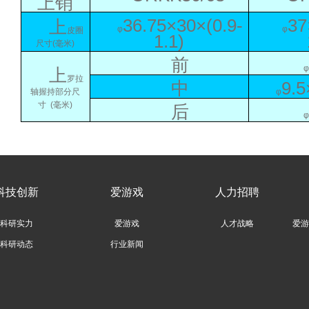
上销
36.75×30×(0.9-
37
上
φ
φ
皮圈
1.1)
尺寸
(毫米)
前
φ
上
罗拉
中
9.5
轴握持部分尺
φ
寸
(毫米)
后
φ
科技创新
爱游戏
人力招聘
科研实力
爱游戏
人才战略
爱游
科研动态
行业新闻