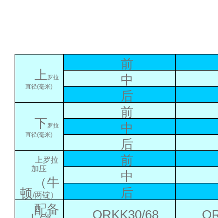
前
上
中
罗拉
直径
(毫米)
后
前
下
中
罗拉
直径
(毫米)
后
前
上罗拉
加压
中
（牛
后
顿
/两锭）
配备
ORKK30/68
OR